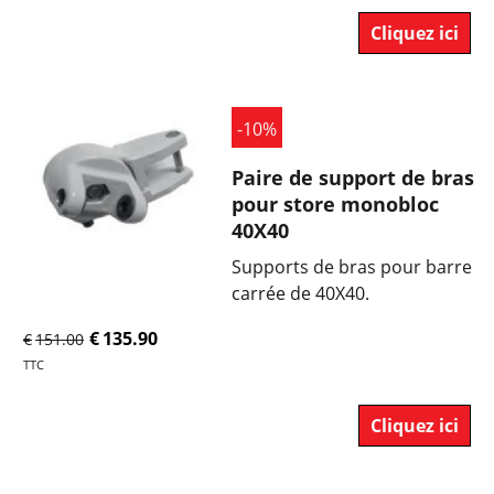
Cliquez ici
-10%
Paire de support de bras
pour store monobloc
40X40
Supports de bras pour barre
carrée de 40X40.
€
135.90
€
151.00
TTC
Cliquez ici