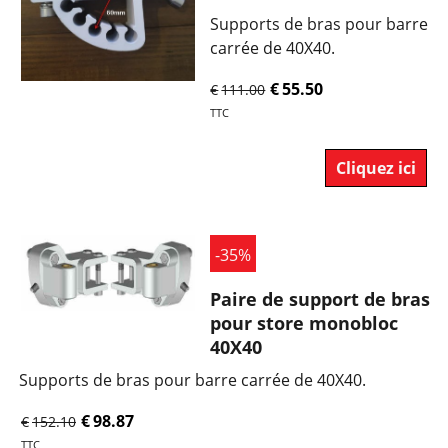
Supports de bras pour barre
carrée de 40X40.
€
55.50
€
111.00
TTC
Cliquez ici
-35%
Paire de support de bras
pour store monobloc
40X40
Supports de bras pour barre carrée de 40X40.
€
98.87
€
152.10
TTC