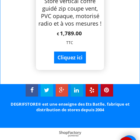
Store vertical coffre
guidé zip coupe vent,
PVC opaque, motorisé
radio et à vos mesures !
1,789.00
€
TTC
Cliquez ici
DEGRIFSTORE® est une enseigne des Ets Batlle, fabrique et
distribution de stores depuis 2004
Boutique en ligne créés
avec le logiciel
eCommerce ShopFactory