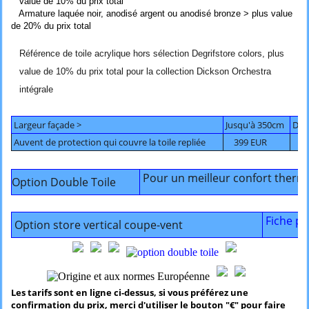
value de 10% du prix total
Armature laquée noir, anodisé argent ou anodisé bronze >
plus value
de 20% du prix total
Référence de toile acrylique hors sélection Degrifstore colors, plus
value de 10% du prix total pour la collection Dickson Orchestra
intégrale
Largeur façade >
Jusqu'à 350cm
De 
Auvent de protection qui couvre la toile repliée
399 EUR
53
Pour un meilleur confort ther
Option Double Toile
Fiche pro
Option store vertical coupe-vent
Les tarifs sont en ligne ci-dessus, si vous préférez une
confirmation du prix, merci d'utiliser le bouton "€" pour faire