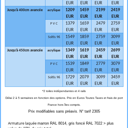
EUR
EUR
EUR
EUR
1209
1459
2199
2419
Jusqu’à 400cm avancée
acrylique
EUR
EUR
EUR
EUR
1379
1659
2479
2759
P V C
EUR
EUR
EUR
EUR
1549
1859
2759
3099
Soltis 96
EUR
EUR
EUR
EUR
1349
1619
2459
2699
Jusqu’à 450cm avancée
acrylique
EUR
EUR
EUR
EUR
1539
1849
2779
3079
P V C
EUR
EUR
EUR
EUR
1729
2079
3099
3459
Soltis 96
EUR
EUR
EUR
EUR
*2 toiles indépendantes et 4 rails
Délai 2 à 5 semaines en fonction des options.
Prix en Euros Toutes Taxes et frais de port
France hors îles compris.
Prix modifiables sans préavis. N° tarif 2305
Armature laquée
marron RAL 8014, gris foncé RAL 7022 > plus